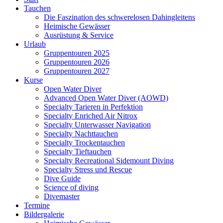
Tauchen
Die Faszination des schwerelosen Dahingleitens
Heimische Gewässer
Ausrüstung & Service
Urlaub
Gruppentouren 2025
Gruppentouren 2026
Gruppentouren 2027
Kurse
Open Water Diver
Advanced Open Water Diver (AOWD)
Specialty Tarieren in Perfektion
Specialty Enriched Air Nitrox
Specialty Unterwasser Navigation
Specialty Nachttauchen
Specialty Trockentauchen
Specialty Tieftauchen
Specialty Recreational Sidemount Diving
Specialty Stress und Rescue
Dive Guide
Science of diving
Divemaster
Termine
Bildergalerie