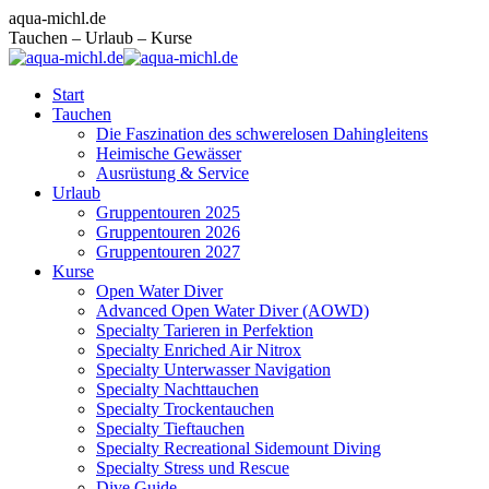
Zum
Facebook
Instagram
E-
aqua-michl.de
Inhalt
page
page
Mail
Tauchen – Urlaub – Kurse
springen
opens
opens
page
in
in
opens
Start
new
new
in
Tauchen
window
window
new
Die Faszination des schwerelosen Dahingleitens
window
Heimische Gewässer
Ausrüstung & Service
Urlaub
Gruppentouren 2025
Gruppentouren 2026
Gruppentouren 2027
Kurse
Open Water Diver
Advanced Open Water Diver (AOWD)
Specialty Tarieren in Perfektion
Specialty Enriched Air Nitrox
Specialty Unterwasser Navigation
Specialty Nachttauchen
Specialty Trockentauchen
Specialty Tieftauchen
Specialty Recreational Sidemount Diving
Specialty Stress und Rescue
Dive Guide