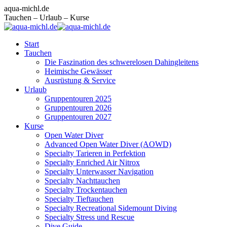
Zum
Facebook
Instagram
E-
aqua-michl.de
Inhalt
page
page
Mail
Tauchen – Urlaub – Kurse
springen
opens
opens
page
in
in
opens
Start
new
new
in
Tauchen
window
window
new
Die Faszination des schwerelosen Dahingleitens
window
Heimische Gewässer
Ausrüstung & Service
Urlaub
Gruppentouren 2025
Gruppentouren 2026
Gruppentouren 2027
Kurse
Open Water Diver
Advanced Open Water Diver (AOWD)
Specialty Tarieren in Perfektion
Specialty Enriched Air Nitrox
Specialty Unterwasser Navigation
Specialty Nachttauchen
Specialty Trockentauchen
Specialty Tieftauchen
Specialty Recreational Sidemount Diving
Specialty Stress und Rescue
Dive Guide