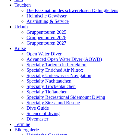
Tauchen
Die Faszination des schwerelosen Dahingleitens
Heimische Gewässer
Ausrüstung & Service
Urlaub
Gruppentouren 2025
Gruppentouren 2026
Gruppentouren 2027
Kurse
Open Water Diver
Advanced Open Water Diver (AOWD)
Specialty Tarieren in Perfektion
Specialty Enriched Air Nitrox
Specialty Unterwasser Navigation
Specialty Nachttauchen
Specialty Trockentauchen
Specialty Tieftauchen
Specialty Recreational Sidemount Diving
Specialty Stress und Rescue
Dive Guide
Science of diving
Divemaster
Termine
Bildergalerie