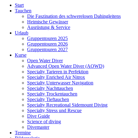
Start
Tauchen
Die Faszination des schwerelosen Dahingleitens
Heimische Gewässer
Ausrüstung & Service
Urlaub
Gruppentouren 2025
Gruppentouren 2026
Gruppentouren 2027
Kurse
Open Water Diver
Advanced Open Water Diver (AOWD)
Specialty Tarieren in Perfektion
Specialty Enriched Air Nitrox
Specialty Unterwasser Navigation
Specialty Nachttauchen
Specialty Trockentauchen
Specialty Tieftauchen
Specialty Recreational Sidemount Diving
Specialty Stress und Rescue
Dive Guide
Science of diving
Divemaster
Termine