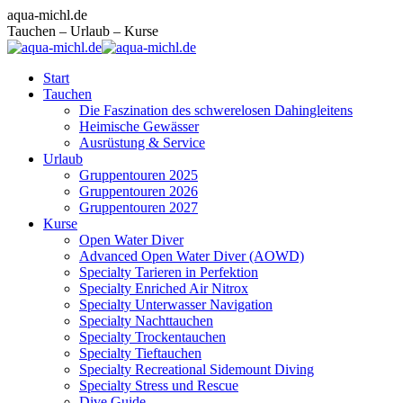
Zum
Facebook
Instagram
E-
aqua-michl.de
Inhalt
page
page
Mail
Tauchen – Urlaub – Kurse
springen
opens
opens
page
in
in
opens
Start
new
new
in
Tauchen
window
window
new
Die Faszination des schwerelosen Dahingleitens
window
Heimische Gewässer
Ausrüstung & Service
Urlaub
Gruppentouren 2025
Gruppentouren 2026
Gruppentouren 2027
Kurse
Open Water Diver
Advanced Open Water Diver (AOWD)
Specialty Tarieren in Perfektion
Specialty Enriched Air Nitrox
Specialty Unterwasser Navigation
Specialty Nachttauchen
Specialty Trockentauchen
Specialty Tieftauchen
Specialty Recreational Sidemount Diving
Specialty Stress und Rescue
Dive Guide