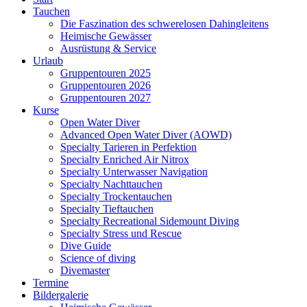
Tauchen
Die Faszination des schwerelosen Dahingleitens
Heimische Gewässer
Ausrüstung & Service
Urlaub
Gruppentouren 2025
Gruppentouren 2026
Gruppentouren 2027
Kurse
Open Water Diver
Advanced Open Water Diver (AOWD)
Specialty Tarieren in Perfektion
Specialty Enriched Air Nitrox
Specialty Unterwasser Navigation
Specialty Nachttauchen
Specialty Trockentauchen
Specialty Tieftauchen
Specialty Recreational Sidemount Diving
Specialty Stress und Rescue
Dive Guide
Science of diving
Divemaster
Termine
Bildergalerie