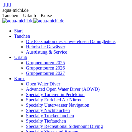
Zum
Facebook
Instagram
E-
Inhalt
page
page
Mail
aqua-michl.de
springen
opens
opens
page
Tauchen – Urlaub – Kurse
in
in
opens
new
new
in
Start
window
window
new
Tauchen
window
Die Faszination des schwerelosen Dahingleitens
Heimische Gewässer
Ausrüstung & Service
Urlaub
Gruppentouren 2025
Gruppentouren 2026
Gruppentouren 2027
Kurse
Open Water Diver
Advanced Open Water Diver (AOWD)
Specialty Tarieren in Perfektion
Specialty Enriched Air Nitrox
Specialty Unterwasser Navigation
Specialty Nachttauchen
Specialty Trockentauchen
Specialty Tieftauchen
Specialty Recreational Sidemount Diving
Specialty Stress und Rescue