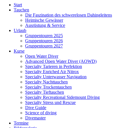
Start
Tauchen
Die Faszination des schwerelosen Dahingleitens
Heimische Gewässer
Ausrüstung & Service
Urlaub
Gruppentouren 2025
Gruppentouren 2026
Gruppentouren 2027
Kurse
Open Water Diver
Advanced Open Water Diver (AOWD)
Specialty Tarieren in Perfektion
Specialty Enriched Air Nitrox
Specialty Unterwasser Navigation
Specialty Nachttauchen
Specialty Trockentauchen
Specialty Tieftauchen
Specialty Recreational Sidemount Diving
Specialty Stress und Rescue
Dive Guide
Science of diving
Divemaster
Termine