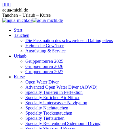
Zum
Facebook
Instagram
E-
Inhalt
page
page
Mail
aqua-michl.de
springen
opens
opens
page
Tauchen – Urlaub – Kurse
in
in
opens
new
new
in
Start
window
window
new
Tauchen
window
Die Faszination des schwerelosen Dahingleitens
Heimische Gewässer
Ausrüstung & Service
Urlaub
Gruppentouren 2025
Gruppentouren 2026
Gruppentouren 2027
Kurse
Open Water Diver
Advanced Open Water Diver (AOWD)
Specialty Tarieren in Perfektion
Specialty Enriched Air Nitrox
Specialty Unterwasser Navigation
Specialty Nachttauchen
Specialty Trockentauchen
Specialty Tieftauchen
Specialty Recreational Sidemount Diving
Specialty Stress und Rescue