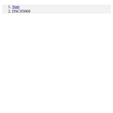
Start
DSC05069