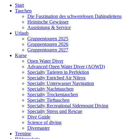
Start
Tauchen
Die Faszination des schwerelosen Dahingleitens
Heimische Gewässer
Ausrüstung & Service
Urlaub
Gruppentouren 2025
Gruppentouren 2026
Gruppentouren 2027
Kurse
Open Water Diver
Advanced Open Water Diver (AOWD)
Specialty Tarieren in Perfektion
Specialty Enriched Air Nitrox
Specialty Unterwasser Navigation
Specialty Nachttauchen
Specialty Trockentauchen
Specialty Tieftauchen
Specialty Recreational Sidemount Diving
Specialty Stress und Rescue
Dive Guide
Science of diving
Divemaster
Termine