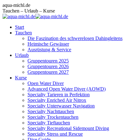
Zum
Facebook
Instagram
E-
aqua-michl.de
Inhalt
page
page
Mail
Tauchen – Urlaub – Kurse
springen
opens
opens
page
in
in
opens
Start
new
new
in
Tauchen
window
window
new
Die Faszination des schwerelosen Dahingleitens
window
Heimische Gewässer
Ausrüstung & Service
Urlaub
Gruppentouren 2025
Gruppentouren 2026
Gruppentouren 2027
Kurse
Open Water Diver
Advanced Open Water Diver (AOWD)
Specialty Tarieren in Perfektion
Specialty Enriched Air Nitrox
Specialty Unterwasser Navigation
Specialty Nachttauchen
Specialty Trockentauchen
Specialty Tieftauchen
Specialty Recreational Sidemount Diving
Specialty Stress und Rescue
Dive Guide