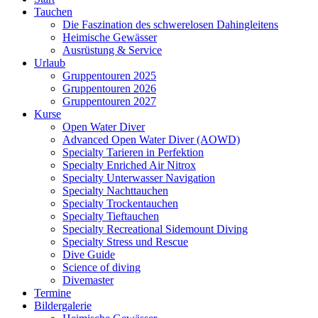
Tauchen
Die Faszination des schwerelosen Dahingleitens
Heimische Gewässer
Ausrüstung & Service
Urlaub
Gruppentouren 2025
Gruppentouren 2026
Gruppentouren 2027
Kurse
Open Water Diver
Advanced Open Water Diver (AOWD)
Specialty Tarieren in Perfektion
Specialty Enriched Air Nitrox
Specialty Unterwasser Navigation
Specialty Nachttauchen
Specialty Trockentauchen
Specialty Tieftauchen
Specialty Recreational Sidemount Diving
Specialty Stress und Rescue
Dive Guide
Science of diving
Divemaster
Termine
Bildergalerie