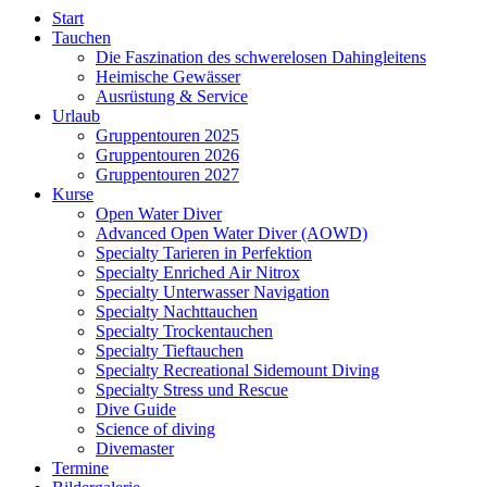
Start
Tauchen
Die Faszination des schwerelosen Dahingleitens
Heimische Gewässer
Ausrüstung & Service
Urlaub
Gruppentouren 2025
Gruppentouren 2026
Gruppentouren 2027
Kurse
Open Water Diver
Advanced Open Water Diver (AOWD)
Specialty Tarieren in Perfektion
Specialty Enriched Air Nitrox
Specialty Unterwasser Navigation
Specialty Nachttauchen
Specialty Trockentauchen
Specialty Tieftauchen
Specialty Recreational Sidemount Diving
Specialty Stress und Rescue
Dive Guide
Science of diving
Divemaster
Termine