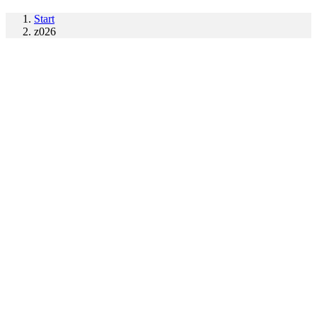
Start
z026