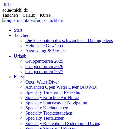
Zum
Facebook
Instagram
E-
Inhalt
page
page
Mail
aqua-michl.de
springen
opens
opens
page
Tauchen – Urlaub – Kurse
in
in
opens
new
new
in
Start
window
window
new
Tauchen
window
Die Faszination des schwerelosen Dahingleitens
Heimische Gewässer
Ausrüstung & Service
Urlaub
Gruppentouren 2025
Gruppentouren 2026
Gruppentouren 2027
Kurse
Open Water Diver
Advanced Open Water Diver (AOWD)
Specialty Tarieren in Perfektion
Specialty Enriched Air Nitrox
Specialty Unterwasser Navigation
Specialty Nachttauchen
Specialty Trockentauchen
Specialty Tieftauchen
Specialty Recreational Sidemount Diving
Specialty Stress und Rescue