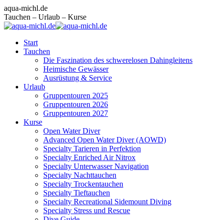
Zum
Facebook
Instagram
E-
aqua-michl.de
Inhalt
page
page
Mail
Tauchen – Urlaub – Kurse
springen
opens
opens
page
in
in
opens
Start
new
new
in
Tauchen
window
window
new
Die Faszination des schwerelosen Dahingleitens
window
Heimische Gewässer
Ausrüstung & Service
Urlaub
Gruppentouren 2025
Gruppentouren 2026
Gruppentouren 2027
Kurse
Open Water Diver
Advanced Open Water Diver (AOWD)
Specialty Tarieren in Perfektion
Specialty Enriched Air Nitrox
Specialty Unterwasser Navigation
Specialty Nachttauchen
Specialty Trockentauchen
Specialty Tieftauchen
Specialty Recreational Sidemount Diving
Specialty Stress und Rescue
Dive Guide