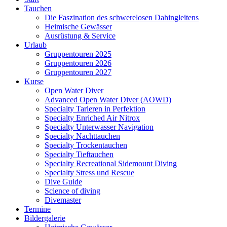
Tauchen
Die Faszination des schwerelosen Dahingleitens
Heimische Gewässer
Ausrüstung & Service
Urlaub
Gruppentouren 2025
Gruppentouren 2026
Gruppentouren 2027
Kurse
Open Water Diver
Advanced Open Water Diver (AOWD)
Specialty Tarieren in Perfektion
Specialty Enriched Air Nitrox
Specialty Unterwasser Navigation
Specialty Nachttauchen
Specialty Trockentauchen
Specialty Tieftauchen
Specialty Recreational Sidemount Diving
Specialty Stress und Rescue
Dive Guide
Science of diving
Divemaster
Termine
Bildergalerie