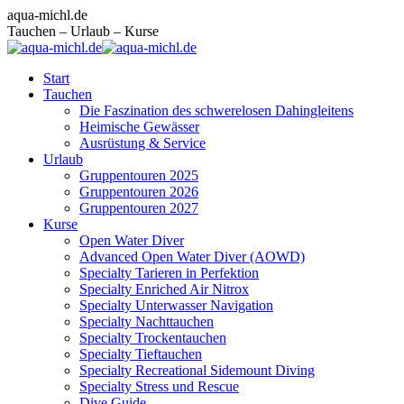
Zum
Facebook
Instagram
E-
aqua-michl.de
Inhalt
page
page
Mail
Tauchen – Urlaub – Kurse
springen
opens
opens
page
in
in
opens
Start
new
new
in
Tauchen
window
window
new
Die Faszination des schwerelosen Dahingleitens
window
Heimische Gewässer
Ausrüstung & Service
Urlaub
Gruppentouren 2025
Gruppentouren 2026
Gruppentouren 2027
Kurse
Open Water Diver
Advanced Open Water Diver (AOWD)
Specialty Tarieren in Perfektion
Specialty Enriched Air Nitrox
Specialty Unterwasser Navigation
Specialty Nachttauchen
Specialty Trockentauchen
Specialty Tieftauchen
Specialty Recreational Sidemount Diving
Specialty Stress und Rescue
Dive Guide