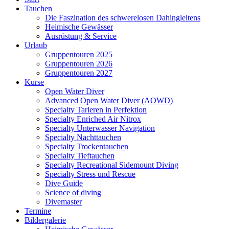
Tauchen
Die Faszination des schwerelosen Dahingleitens
Heimische Gewässer
Ausrüstung & Service
Urlaub
Gruppentouren 2025
Gruppentouren 2026
Gruppentouren 2027
Kurse
Open Water Diver
Advanced Open Water Diver (AOWD)
Specialty Tarieren in Perfektion
Specialty Enriched Air Nitrox
Specialty Unterwasser Navigation
Specialty Nachttauchen
Specialty Trockentauchen
Specialty Tieftauchen
Specialty Recreational Sidemount Diving
Specialty Stress und Rescue
Dive Guide
Science of diving
Divemaster
Termine
Bildergalerie