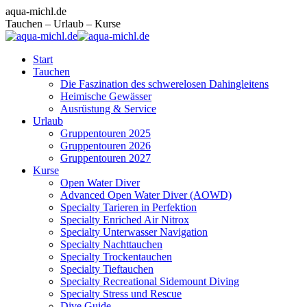
Zum
Facebook
Instagram
E-
aqua-michl.de
Inhalt
page
page
Mail
Tauchen – Urlaub – Kurse
springen
opens
opens
page
in
in
opens
Start
new
new
in
Tauchen
window
window
new
Die Faszination des schwerelosen Dahingleitens
window
Heimische Gewässer
Ausrüstung & Service
Urlaub
Gruppentouren 2025
Gruppentouren 2026
Gruppentouren 2027
Kurse
Open Water Diver
Advanced Open Water Diver (AOWD)
Specialty Tarieren in Perfektion
Specialty Enriched Air Nitrox
Specialty Unterwasser Navigation
Specialty Nachttauchen
Specialty Trockentauchen
Specialty Tieftauchen
Specialty Recreational Sidemount Diving
Specialty Stress und Rescue
Dive Guide