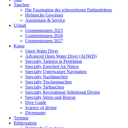
Tauchen
Die Faszination des schwerelosen Dahingleitens
Heimische Gewässer
Ausrüstung & Service
Urlaub
Gruppentouren 2025
Gruppentouren 2026
Gruppentouren 2027
Kurse
Open Water Diver
Advanced Open Water Diver (AOWD)
Specialty Tarieren in Perfektion
Specialty Enriched Air Nitrox
Specialty Unterwasser Navigation
Specialty Nachttauchen
Specialty Trockentauchen
Specialty Tieftauchen
Specialty Recreational Sidemount Diving
Specialty Stress und Rescue
Dive Guide
Science of diving
Divemaster
Termine
Bildergalerie