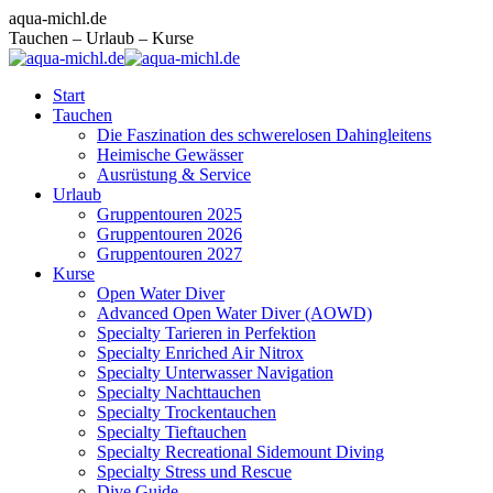
Zum
Facebook
Instagram
E-
aqua-michl.de
Inhalt
page
page
Mail
Tauchen – Urlaub – Kurse
springen
opens
opens
page
in
in
opens
Start
new
new
in
Tauchen
window
window
new
Die Faszination des schwerelosen Dahingleitens
window
Heimische Gewässer
Ausrüstung & Service
Urlaub
Gruppentouren 2025
Gruppentouren 2026
Gruppentouren 2027
Kurse
Open Water Diver
Advanced Open Water Diver (AOWD)
Specialty Tarieren in Perfektion
Specialty Enriched Air Nitrox
Specialty Unterwasser Navigation
Specialty Nachttauchen
Specialty Trockentauchen
Specialty Tieftauchen
Specialty Recreational Sidemount Diving
Specialty Stress und Rescue
Dive Guide