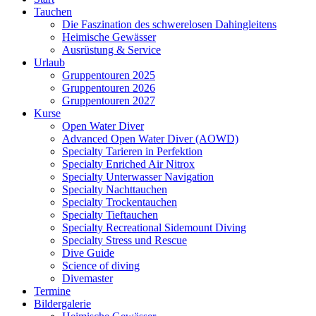
Tauchen
Die Faszination des schwerelosen Dahingleitens
Heimische Gewässer
Ausrüstung & Service
Urlaub
Gruppentouren 2025
Gruppentouren 2026
Gruppentouren 2027
Kurse
Open Water Diver
Advanced Open Water Diver (AOWD)
Specialty Tarieren in Perfektion
Specialty Enriched Air Nitrox
Specialty Unterwasser Navigation
Specialty Nachttauchen
Specialty Trockentauchen
Specialty Tieftauchen
Specialty Recreational Sidemount Diving
Specialty Stress und Rescue
Dive Guide
Science of diving
Divemaster
Termine
Bildergalerie