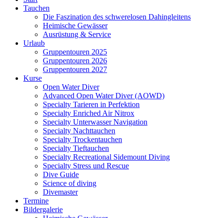
Tauchen
Die Faszination des schwerelosen Dahingleitens
Heimische Gewässer
Ausrüstung & Service
Urlaub
Gruppentouren 2025
Gruppentouren 2026
Gruppentouren 2027
Kurse
Open Water Diver
Advanced Open Water Diver (AOWD)
Specialty Tarieren in Perfektion
Specialty Enriched Air Nitrox
Specialty Unterwasser Navigation
Specialty Nachttauchen
Specialty Trockentauchen
Specialty Tieftauchen
Specialty Recreational Sidemount Diving
Specialty Stress und Rescue
Dive Guide
Science of diving
Divemaster
Termine
Bildergalerie