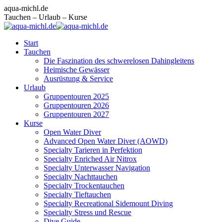
Zum
Facebook
Instagram
E-
aqua-michl.de
Inhalt
page
page
Mail
Tauchen – Urlaub – Kurse
springen
opens
opens
page
in
in
opens
Start
new
new
in
Tauchen
window
window
new
Die Faszination des schwerelosen Dahingleitens
window
Heimische Gewässer
Ausrüstung & Service
Urlaub
Gruppentouren 2025
Gruppentouren 2026
Gruppentouren 2027
Kurse
Open Water Diver
Advanced Open Water Diver (AOWD)
Specialty Tarieren in Perfektion
Specialty Enriched Air Nitrox
Specialty Unterwasser Navigation
Specialty Nachttauchen
Specialty Trockentauchen
Specialty Tieftauchen
Specialty Recreational Sidemount Diving
Specialty Stress und Rescue
Dive Guide