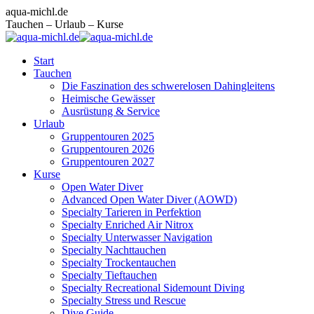
Zum
Facebook
Instagram
E-
aqua-michl.de
Inhalt
page
page
Mail
Tauchen – Urlaub – Kurse
springen
opens
opens
page
in
in
opens
Start
new
new
in
Tauchen
window
window
new
Die Faszination des schwerelosen Dahingleitens
window
Heimische Gewässer
Ausrüstung & Service
Urlaub
Gruppentouren 2025
Gruppentouren 2026
Gruppentouren 2027
Kurse
Open Water Diver
Advanced Open Water Diver (AOWD)
Specialty Tarieren in Perfektion
Specialty Enriched Air Nitrox
Specialty Unterwasser Navigation
Specialty Nachttauchen
Specialty Trockentauchen
Specialty Tieftauchen
Specialty Recreational Sidemount Diving
Specialty Stress und Rescue
Dive Guide