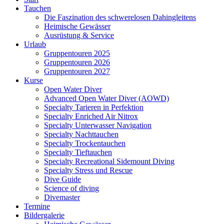
Tauchen
Die Faszination des schwerelosen Dahingleitens
Heimische Gewässer
Ausrüstung & Service
Urlaub
Gruppentouren 2025
Gruppentouren 2026
Gruppentouren 2027
Kurse
Open Water Diver
Advanced Open Water Diver (AOWD)
Specialty Tarieren in Perfektion
Specialty Enriched Air Nitrox
Specialty Unterwasser Navigation
Specialty Nachttauchen
Specialty Trockentauchen
Specialty Tieftauchen
Specialty Recreational Sidemount Diving
Specialty Stress und Rescue
Dive Guide
Science of diving
Divemaster
Termine
Bildergalerie