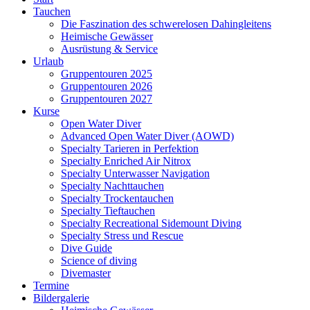
Tauchen
Die Faszination des schwerelosen Dahingleitens
Heimische Gewässer
Ausrüstung & Service
Urlaub
Gruppentouren 2025
Gruppentouren 2026
Gruppentouren 2027
Kurse
Open Water Diver
Advanced Open Water Diver (AOWD)
Specialty Tarieren in Perfektion
Specialty Enriched Air Nitrox
Specialty Unterwasser Navigation
Specialty Nachttauchen
Specialty Trockentauchen
Specialty Tieftauchen
Specialty Recreational Sidemount Diving
Specialty Stress und Rescue
Dive Guide
Science of diving
Divemaster
Termine
Bildergalerie