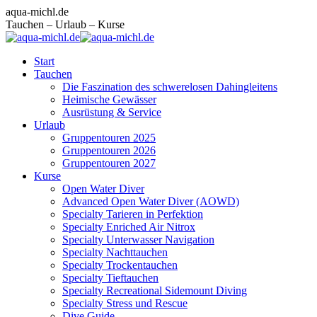
Zum
Facebook
Instagram
E-
aqua-michl.de
Inhalt
page
page
Mail
Tauchen – Urlaub – Kurse
springen
opens
opens
page
in
in
opens
Start
new
new
in
Tauchen
window
window
new
Die Faszination des schwerelosen Dahingleitens
window
Heimische Gewässer
Ausrüstung & Service
Urlaub
Gruppentouren 2025
Gruppentouren 2026
Gruppentouren 2027
Kurse
Open Water Diver
Advanced Open Water Diver (AOWD)
Specialty Tarieren in Perfektion
Specialty Enriched Air Nitrox
Specialty Unterwasser Navigation
Specialty Nachttauchen
Specialty Trockentauchen
Specialty Tieftauchen
Specialty Recreational Sidemount Diving
Specialty Stress und Rescue
Dive Guide