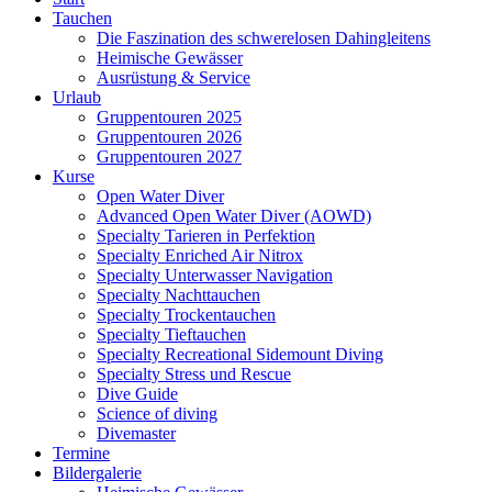
Tauchen
Die Faszination des schwerelosen Dahingleitens
Heimische Gewässer
Ausrüstung & Service
Urlaub
Gruppentouren 2025
Gruppentouren 2026
Gruppentouren 2027
Kurse
Open Water Diver
Advanced Open Water Diver (AOWD)
Specialty Tarieren in Perfektion
Specialty Enriched Air Nitrox
Specialty Unterwasser Navigation
Specialty Nachttauchen
Specialty Trockentauchen
Specialty Tieftauchen
Specialty Recreational Sidemount Diving
Specialty Stress und Rescue
Dive Guide
Science of diving
Divemaster
Termine
Bildergalerie