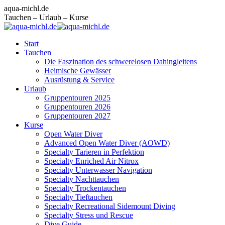
Zum
Facebook
Instagram
E-
aqua-michl.de
Inhalt
page
page
Mail
Tauchen – Urlaub – Kurse
springen
opens
opens
page
in
in
opens
Start
new
new
in
Tauchen
window
window
new
Die Faszination des schwerelosen Dahingleitens
window
Heimische Gewässer
Ausrüstung & Service
Urlaub
Gruppentouren 2025
Gruppentouren 2026
Gruppentouren 2027
Kurse
Open Water Diver
Advanced Open Water Diver (AOWD)
Specialty Tarieren in Perfektion
Specialty Enriched Air Nitrox
Specialty Unterwasser Navigation
Specialty Nachttauchen
Specialty Trockentauchen
Specialty Tieftauchen
Specialty Recreational Sidemount Diving
Specialty Stress und Rescue
Dive Guide