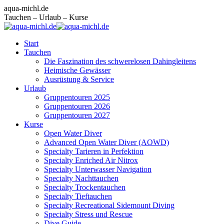
Zum
Facebook
Instagram
E-
aqua-michl.de
Inhalt
page
page
Mail
Tauchen – Urlaub – Kurse
springen
opens
opens
page
in
in
opens
Start
new
new
in
Tauchen
window
window
new
Die Faszination des schwerelosen Dahingleitens
window
Heimische Gewässer
Ausrüstung & Service
Urlaub
Gruppentouren 2025
Gruppentouren 2026
Gruppentouren 2027
Kurse
Open Water Diver
Advanced Open Water Diver (AOWD)
Specialty Tarieren in Perfektion
Specialty Enriched Air Nitrox
Specialty Unterwasser Navigation
Specialty Nachttauchen
Specialty Trockentauchen
Specialty Tieftauchen
Specialty Recreational Sidemount Diving
Specialty Stress und Rescue
Dive Guide