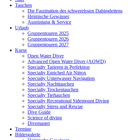
Tauchen
Die Faszination des schwerelosen Dahingleitens
Heimische Gewässer
Ausrüstung & Service
Urlaub
Gruppentouren 2025
Gruppentouren 2026
Gruppentouren 2027
Kurse
Open Water Diver
Advanced Open Water Diver (AOWD)
Specialty Tarieren in Perfektion
Specialty Enriched Air Nitrox
Specialty Unterwasser Navigation
Specialty Nachttauchen
Specialty Trockentauchen
Specialty Tieftauchen
Specialty Recreational Sidemount Diving
Specialty Stress und Rescue
Dive Guide
Science of diving
Divemaster
Termine
Bildergalerie