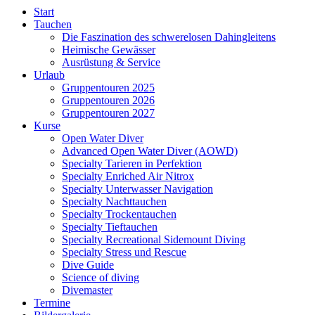
Start
Tauchen
Die Faszination des schwerelosen Dahingleitens
Heimische Gewässer
Ausrüstung & Service
Urlaub
Gruppentouren 2025
Gruppentouren 2026
Gruppentouren 2027
Kurse
Open Water Diver
Advanced Open Water Diver (AOWD)
Specialty Tarieren in Perfektion
Specialty Enriched Air Nitrox
Specialty Unterwasser Navigation
Specialty Nachttauchen
Specialty Trockentauchen
Specialty Tieftauchen
Specialty Recreational Sidemount Diving
Specialty Stress und Rescue
Dive Guide
Science of diving
Divemaster
Termine