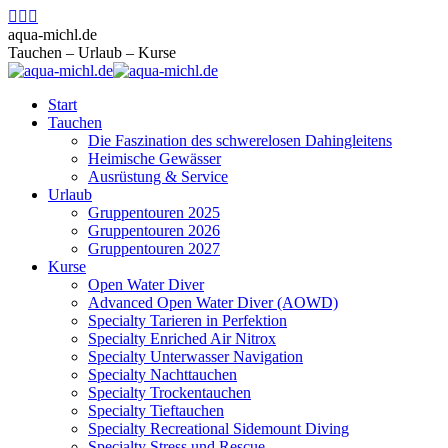
Zum
Facebook
Instagram
E-
Inhalt
page
page
Mail
aqua-michl.de
springen
opens
opens
page
Tauchen – Urlaub – Kurse
in
in
opens
new
new
in
Start
window
window
new
Tauchen
window
Die Faszination des schwerelosen Dahingleitens
Heimische Gewässer
Ausrüstung & Service
Urlaub
Gruppentouren 2025
Gruppentouren 2026
Gruppentouren 2027
Kurse
Open Water Diver
Advanced Open Water Diver (AOWD)
Specialty Tarieren in Perfektion
Specialty Enriched Air Nitrox
Specialty Unterwasser Navigation
Specialty Nachttauchen
Specialty Trockentauchen
Specialty Tieftauchen
Specialty Recreational Sidemount Diving
Specialty Stress und Rescue