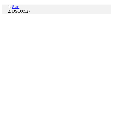
Start
DSC00527