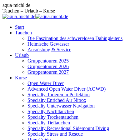
Zum
Facebook
Instagram
E-
aqua-michl.de
Inhalt
page
page
Mail
Tauchen – Urlaub – Kurse
springen
opens
opens
page
in
in
opens
Start
new
new
in
Tauchen
window
window
new
Die Faszination des schwerelosen Dahingleitens
window
Heimische Gewässer
Ausrüstung & Service
Urlaub
Gruppentouren 2025
Gruppentouren 2026
Gruppentouren 2027
Kurse
Open Water Diver
Advanced Open Water Diver (AOWD)
Specialty Tarieren in Perfektion
Specialty Enriched Air Nitrox
Specialty Unterwasser Navigation
Specialty Nachttauchen
Specialty Trockentauchen
Specialty Tieftauchen
Specialty Recreational Sidemount Diving
Specialty Stress und Rescue
Dive Guide