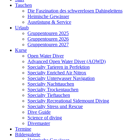
Tauchen
Die Faszination des schwerelosen Dahingleitens
Heimische Gewässer
Ausrüstung & Service
Urlaub
Gruppentouren 2025
Gruppentouren 2026
Gruppentouren 2027
Kurse
Open Water Diver
Advanced Open Water Diver (AOWD)
Specialty Tarieren in Perfektion
Specialty Enriched Air Nitrox
Specialty Unterwasser Navigation
Specialty Nachttauchen
Specialty Trockentauchen
Specialty Tieftauchen
Specialty Recreational Sidemount Diving
Specialty Stress und Rescue
Dive Guide
Science of diving
Divemaster
Termine
Bildergalerie