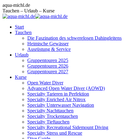
Zum
Facebook
Instagram
E-
aqua-michl.de
Inhalt
page
page
Mail
Tauchen – Urlaub – Kurse
springen
opens
opens
page
in
in
opens
Start
new
new
in
Tauchen
window
window
new
Die Faszination des schwerelosen Dahingleitens
window
Heimische Gewässer
Ausrüstung & Service
Urlaub
Gruppentouren 2025
Gruppentouren 2026
Gruppentouren 2027
Kurse
Open Water Diver
Advanced Open Water Diver (AOWD)
Specialty Tarieren in Perfektion
Specialty Enriched Air Nitrox
Specialty Unterwasser Navigation
Specialty Nachttauchen
Specialty Trockentauchen
Specialty Tieftauchen
Specialty Recreational Sidemount Diving
Specialty Stress und Rescue
Dive Guide