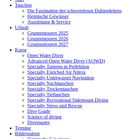
Tauchen
Die Faszination des schwerelosen Dahingleitens
Heimische Gewässer
Ausrüstung & Service
Urlaub
Gruppentouren 2025
Gruppentouren 2026
Gruppentouren 2027
Kurse
Open Water Diver
Advanced Open Water Diver (AOWD)
Specialty Tarieren in Perfektion
Specialty Enriched Air Nitrox
Specialty Unterwasser Navigation
Specialty Nachttauchen
Specialty Trockentauchen
Specialty Tieftauchen
Specialty Recreational Sidemount Diving
Specialty Stress und Rescue
Dive Guide
Science of diving
Divemaster
Termine
Bildergalerie