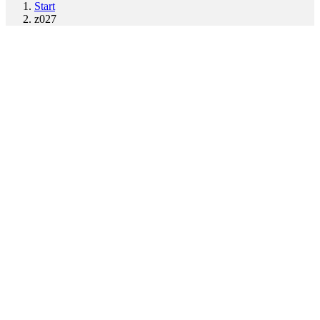
Start
z027