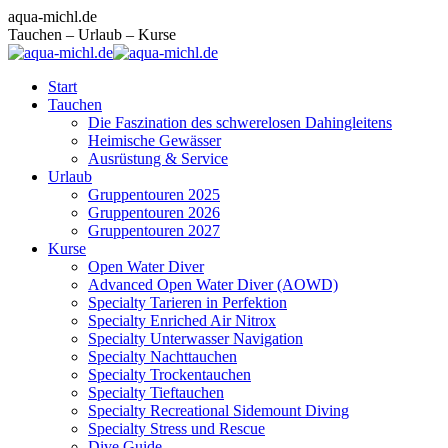
Zum
Facebook
Instagram
E-
aqua-michl.de
Inhalt
page
page
Mail
Tauchen – Urlaub – Kurse
springen
opens
opens
page
in
in
opens
Start
new
new
in
Tauchen
window
window
new
Die Faszination des schwerelosen Dahingleitens
window
Heimische Gewässer
Ausrüstung & Service
Urlaub
Gruppentouren 2025
Gruppentouren 2026
Gruppentouren 2027
Kurse
Open Water Diver
Advanced Open Water Diver (AOWD)
Specialty Tarieren in Perfektion
Specialty Enriched Air Nitrox
Specialty Unterwasser Navigation
Specialty Nachttauchen
Specialty Trockentauchen
Specialty Tieftauchen
Specialty Recreational Sidemount Diving
Specialty Stress und Rescue
Dive Guide