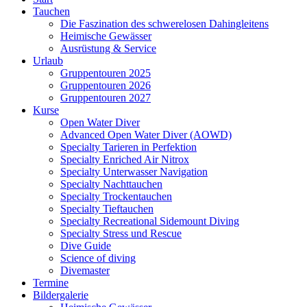
Tauchen
Die Faszination des schwerelosen Dahingleitens
Heimische Gewässer
Ausrüstung & Service
Urlaub
Gruppentouren 2025
Gruppentouren 2026
Gruppentouren 2027
Kurse
Open Water Diver
Advanced Open Water Diver (AOWD)
Specialty Tarieren in Perfektion
Specialty Enriched Air Nitrox
Specialty Unterwasser Navigation
Specialty Nachttauchen
Specialty Trockentauchen
Specialty Tieftauchen
Specialty Recreational Sidemount Diving
Specialty Stress und Rescue
Dive Guide
Science of diving
Divemaster
Termine
Bildergalerie