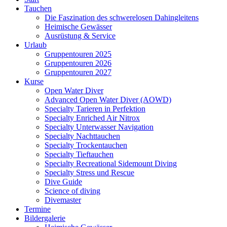
Tauchen
Die Faszination des schwerelosen Dahingleitens
Heimische Gewässer
Ausrüstung & Service
Urlaub
Gruppentouren 2025
Gruppentouren 2026
Gruppentouren 2027
Kurse
Open Water Diver
Advanced Open Water Diver (AOWD)
Specialty Tarieren in Perfektion
Specialty Enriched Air Nitrox
Specialty Unterwasser Navigation
Specialty Nachttauchen
Specialty Trockentauchen
Specialty Tieftauchen
Specialty Recreational Sidemount Diving
Specialty Stress und Rescue
Dive Guide
Science of diving
Divemaster
Termine
Bildergalerie