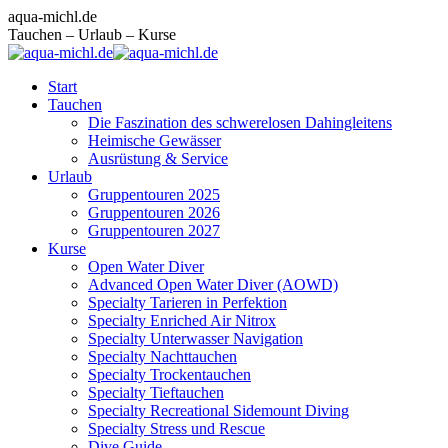
Zum
Facebook
Instagram
E-
aqua-michl.de
Inhalt
page
page
Mail
Tauchen – Urlaub – Kurse
springen
opens
opens
page
in
in
opens
Start
new
new
in
Tauchen
window
window
new
Die Faszination des schwerelosen Dahingleitens
window
Heimische Gewässer
Ausrüstung & Service
Urlaub
Gruppentouren 2025
Gruppentouren 2026
Gruppentouren 2027
Kurse
Open Water Diver
Advanced Open Water Diver (AOWD)
Specialty Tarieren in Perfektion
Specialty Enriched Air Nitrox
Specialty Unterwasser Navigation
Specialty Nachttauchen
Specialty Trockentauchen
Specialty Tieftauchen
Specialty Recreational Sidemount Diving
Specialty Stress und Rescue
Dive Guide