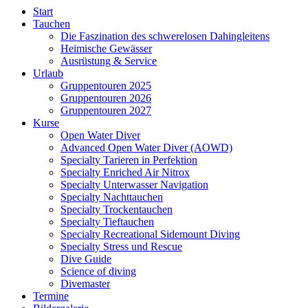
Start
Tauchen
Die Faszination des schwerelosen Dahingleitens
Heimische Gewässer
Ausrüstung & Service
Urlaub
Gruppentouren 2025
Gruppentouren 2026
Gruppentouren 2027
Kurse
Open Water Diver
Advanced Open Water Diver (AOWD)
Specialty Tarieren in Perfektion
Specialty Enriched Air Nitrox
Specialty Unterwasser Navigation
Specialty Nachttauchen
Specialty Trockentauchen
Specialty Tieftauchen
Specialty Recreational Sidemount Diving
Specialty Stress und Rescue
Dive Guide
Science of diving
Divemaster
Termine