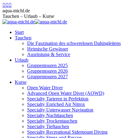
Zum
Facebook
Instagram
E-
Inhalt
page
page
Mail
aqua-michl.de
springen
opens
opens
page
Tauchen – Urlaub – Kurse
in
in
opens
new
new
in
Start
window
window
new
Tauchen
window
Die Faszination des schwerelosen Dahingleitens
Heimische Gewässer
Ausrüstung & Service
Urlaub
Gruppentouren 2025
Gruppentouren 2026
Gruppentouren 2027
Kurse
Open Water Diver
Advanced Open Water Diver (AOWD)
Specialty Tarieren in Perfektion
Specialty Enriched Air Nitrox
Specialty Unterwasser Navigation
Specialty Nachttauchen
Specialty Trockentauchen
Specialty Tieftauchen
Specialty Recreational Sidemount Diving
Specialty Stress und Rescue