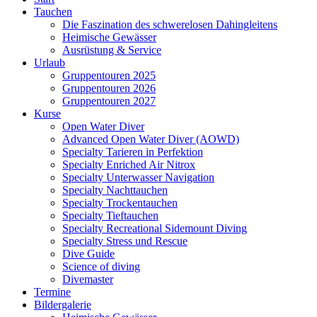
Tauchen
Die Faszination des schwerelosen Dahingleitens
Heimische Gewässer
Ausrüstung & Service
Urlaub
Gruppentouren 2025
Gruppentouren 2026
Gruppentouren 2027
Kurse
Open Water Diver
Advanced Open Water Diver (AOWD)
Specialty Tarieren in Perfektion
Specialty Enriched Air Nitrox
Specialty Unterwasser Navigation
Specialty Nachttauchen
Specialty Trockentauchen
Specialty Tieftauchen
Specialty Recreational Sidemount Diving
Specialty Stress und Rescue
Dive Guide
Science of diving
Divemaster
Termine
Bildergalerie