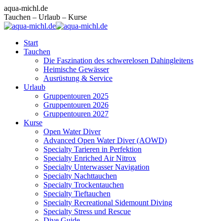
Zum
Facebook
Instagram
E-
aqua-michl.de
Inhalt
page
page
Mail
Tauchen – Urlaub – Kurse
springen
opens
opens
page
in
in
opens
Start
new
new
in
Tauchen
window
window
new
Die Faszination des schwerelosen Dahingleitens
window
Heimische Gewässer
Ausrüstung & Service
Urlaub
Gruppentouren 2025
Gruppentouren 2026
Gruppentouren 2027
Kurse
Open Water Diver
Advanced Open Water Diver (AOWD)
Specialty Tarieren in Perfektion
Specialty Enriched Air Nitrox
Specialty Unterwasser Navigation
Specialty Nachttauchen
Specialty Trockentauchen
Specialty Tieftauchen
Specialty Recreational Sidemount Diving
Specialty Stress und Rescue
Dive Guide