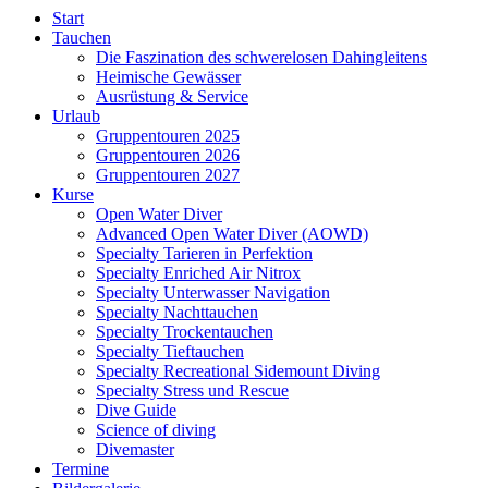
Start
Tauchen
Die Faszination des schwerelosen Dahingleitens
Heimische Gewässer
Ausrüstung & Service
Urlaub
Gruppentouren 2025
Gruppentouren 2026
Gruppentouren 2027
Kurse
Open Water Diver
Advanced Open Water Diver (AOWD)
Specialty Tarieren in Perfektion
Specialty Enriched Air Nitrox
Specialty Unterwasser Navigation
Specialty Nachttauchen
Specialty Trockentauchen
Specialty Tieftauchen
Specialty Recreational Sidemount Diving
Specialty Stress und Rescue
Dive Guide
Science of diving
Divemaster
Termine