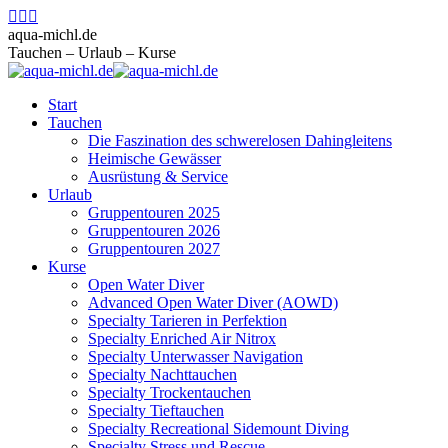
Zum
Facebook
Instagram
E-
Inhalt
page
page
Mail
aqua-michl.de
springen
opens
opens
page
Tauchen – Urlaub – Kurse
in
in
opens
new
new
in
Start
window
window
new
Tauchen
window
Die Faszination des schwerelosen Dahingleitens
Heimische Gewässer
Ausrüstung & Service
Urlaub
Gruppentouren 2025
Gruppentouren 2026
Gruppentouren 2027
Kurse
Open Water Diver
Advanced Open Water Diver (AOWD)
Specialty Tarieren in Perfektion
Specialty Enriched Air Nitrox
Specialty Unterwasser Navigation
Specialty Nachttauchen
Specialty Trockentauchen
Specialty Tieftauchen
Specialty Recreational Sidemount Diving
Specialty Stress und Rescue