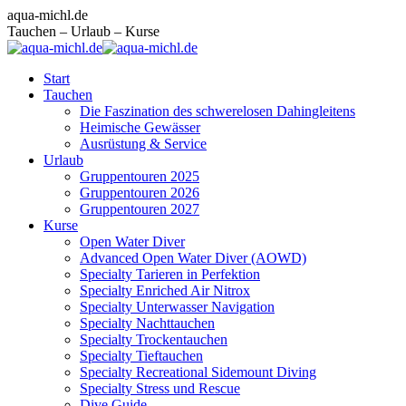
Zum
Facebook
Instagram
E-
aqua-michl.de
Inhalt
page
page
Mail
Tauchen – Urlaub – Kurse
springen
opens
opens
page
in
in
opens
Start
new
new
in
Tauchen
window
window
new
Die Faszination des schwerelosen Dahingleitens
window
Heimische Gewässer
Ausrüstung & Service
Urlaub
Gruppentouren 2025
Gruppentouren 2026
Gruppentouren 2027
Kurse
Open Water Diver
Advanced Open Water Diver (AOWD)
Specialty Tarieren in Perfektion
Specialty Enriched Air Nitrox
Specialty Unterwasser Navigation
Specialty Nachttauchen
Specialty Trockentauchen
Specialty Tieftauchen
Specialty Recreational Sidemount Diving
Specialty Stress und Rescue
Dive Guide