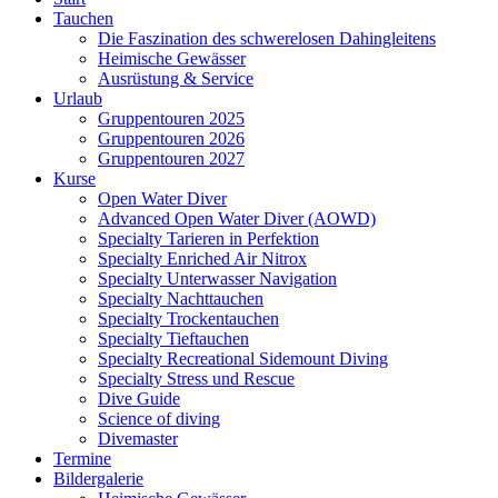
Tauchen
Die Faszination des schwerelosen Dahingleitens
Heimische Gewässer
Ausrüstung & Service
Urlaub
Gruppentouren 2025
Gruppentouren 2026
Gruppentouren 2027
Kurse
Open Water Diver
Advanced Open Water Diver (AOWD)
Specialty Tarieren in Perfektion
Specialty Enriched Air Nitrox
Specialty Unterwasser Navigation
Specialty Nachttauchen
Specialty Trockentauchen
Specialty Tieftauchen
Specialty Recreational Sidemount Diving
Specialty Stress und Rescue
Dive Guide
Science of diving
Divemaster
Termine
Bildergalerie